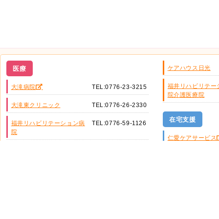
ケアハウス日光
医療
福井リハビリテー
大滝病院
TEL:0776-23-3215
院介護医療院
大滝東クリニック
TEL:0776-26-2330
在宅支援
福井リハビリテーション病
TEL:0776-59-1126
院
仁愛ケアサービス
福井ケアセンター
福祉
支援事業所
福井ケアセンター
TEL:0776-26-5155
保健
グループホームけんとく
TEL:0776-30-5100
ふくい総合健康プ
グループホームしみず
TEL:0776-98-7890